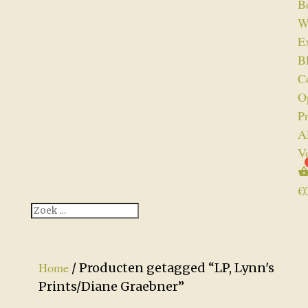
B
W
Ex
B
C
O
P
A
V
€
Home
/ Producten getagged “LP, Lynn's
Prints/Diane Graebner”