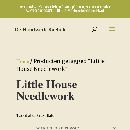
De Handwerk Boetiek, Julianaplein 8, 9301 LA Roden
info@dehandwerkboetiek.nl
050 5016285
Home
/ Producten getagged “Little
House Needlework”
Little House
Needlework
Gesorteerd
Toont alle 3 resultaten
op