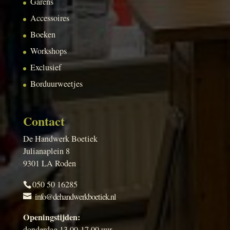
Garens
Accessoires
Boeken
Workshops
Exclusief
Borduurweetjes
Contact
De Handwerk Boetiek
Julianaplein 8
9301 LA Roden
050 50 16285
info@dehandwerkboetiek.nl
Openingstijden:
donderdag 13.00-17.00 uur