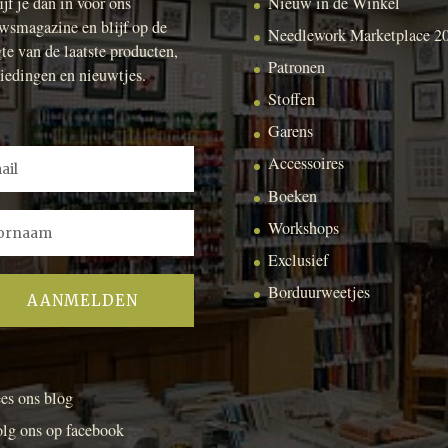
ijf je dan in voor ons
Nieuw in de Winkel
wsmagazine en blijf op de
Needlework Marketplace 2
te van de laatste producten,
Patronen
iedingen en nieuwtjes.
Stoffen
Garens
Accessoires
Boeken
Workshops
Exclusief
Borduurweetjes
es ons blog
lg ons op facebook