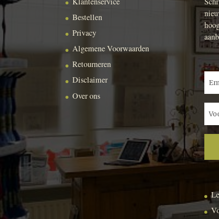
Klantenservice
Schr
nieu
Bestellen
hoog
Privacy
aanb
Algemene Voorwaarden
Retourneren
Disclaimer
Over ons
Le
Vo