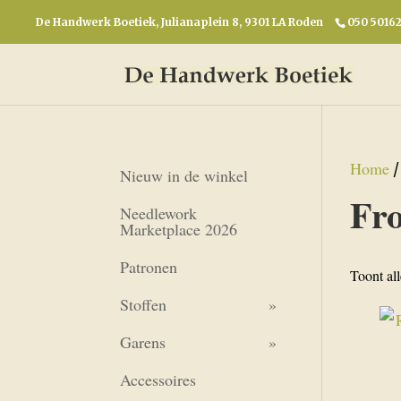
De Handwerk Boetiek, Julianaplein 8, 9301 LA Roden
050 5016
Home
/
Nieuw in de winkel
Fro
Needlework
Marketplace 2026
Patronen
Toont all
Stoffen
Garens
Accessoires