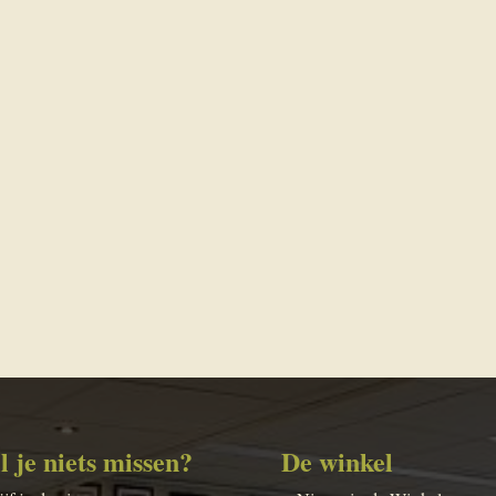
l je niets missen?
De winkel