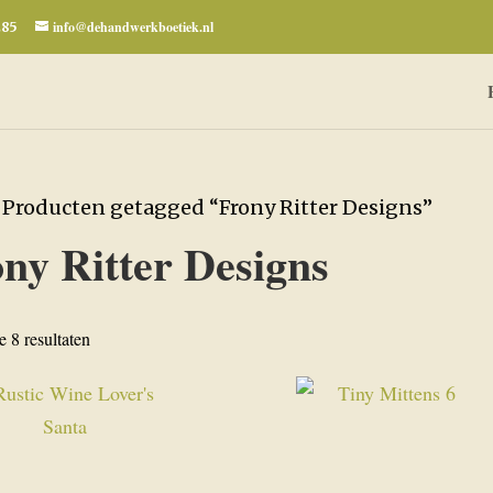
info@dehandwerkboetiek.nl
285
 Producten getagged “Frony Ritter Designs”
ny Ritter Designs
Gesorteerd
e 8 resultaten
op
nieuwste