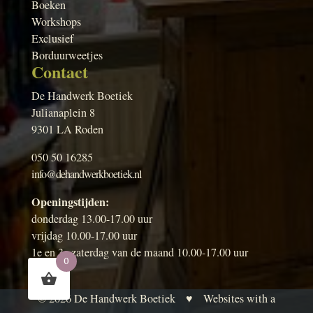
Boeken
Workshops
Exclusief
Borduurweetjes
Contact
De Handwerk Boetiek
Julianaplein 8
9301 LA Roden
050 50 16285
info@dehandwerkboetiek.nl
Openingstijden:
donderdag 13.00-17.00 uur
vrijdag 10.00-17.00 uur
1e en 3e zaterdag van de maand 10.00-17.00 uur
0
© 2026
De Handwerk Boetiek
♥
Websites with a