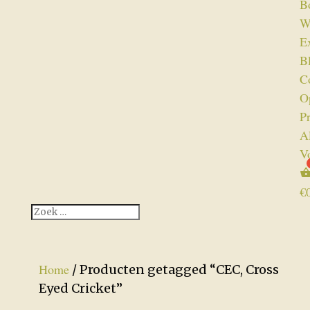
B
W
Ex
B
C
O
P
A
V
€
Home
/ Producten getagged “CEC, Cross
Eyed Cricket”