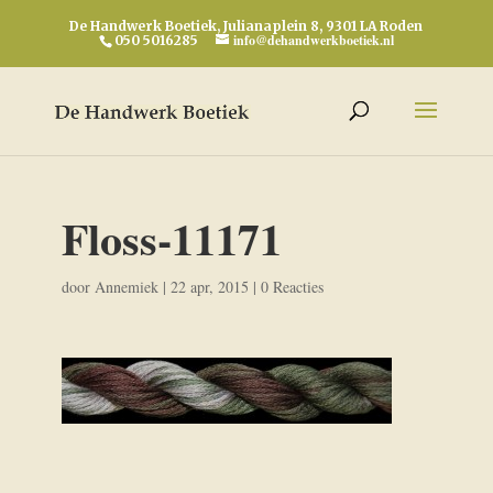
De Handwerk Boetiek, Julianaplein 8, 9301 LA Roden
info@dehandwerkboetiek.nl
050 5016285
Floss-11171
door
Annemiek
|
22 apr, 2015
|
0 Reacties