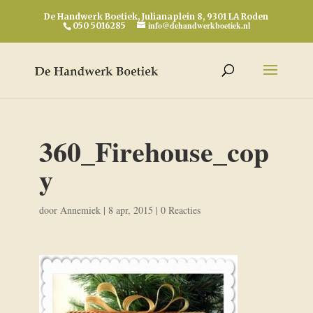
De Handwerk Boetiek, Julianaplein 8, 9301 LA Roden
info@dehandwerkboetiek.nl
050 5016285
360_Firehouse_cop
y
door
Annemiek
|
8 apr, 2015
|
0 Reacties