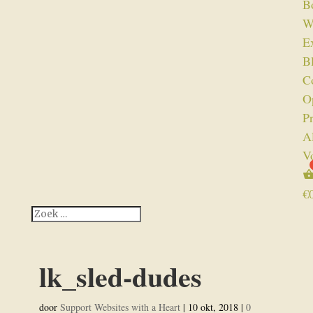
B
W
Ex
B
C
O
P
A
V
€
lk_sled-dudes
door
Support Websites with a Heart
|
10 okt, 2018
|
0