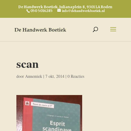
De Handwerk Boetiek, Julianaplein 8, 9301 LA Roden
info@dehandwerkboetiek.nl
050 5016285
scan
door
Annemiek
|
7 okt, 2014
|
0 Reacties