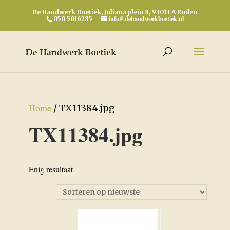
De Handwerk Boetiek, Julianaplein 8, 9301 LA Roden
info@dehandwerkboetiek.nl
050 5016285
Home
/ TX11384.jpg
TX11384.jpg
Enig resultaat