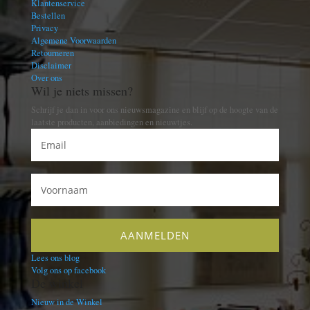
Klantenservice
Bestellen
Privacy
Algemene Voorwaarden
Retourneren
Disclaimer
Over ons
Wil je niets missen?
Schrijf je dan in voor ons nieuwsmagazine en blijf op de hoogte van de
laatste producten, aanbiedingen en nieuwtjes.
Lees ons blog
Volg ons op facebook
De winkel
Nieuw in de Winkel