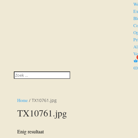
Wo
Ex
Bl
Co
Op
Pr
Al
Vo
€
0
Home
/ TX10761.jpg
TX10761.jpg
Enig resultaat