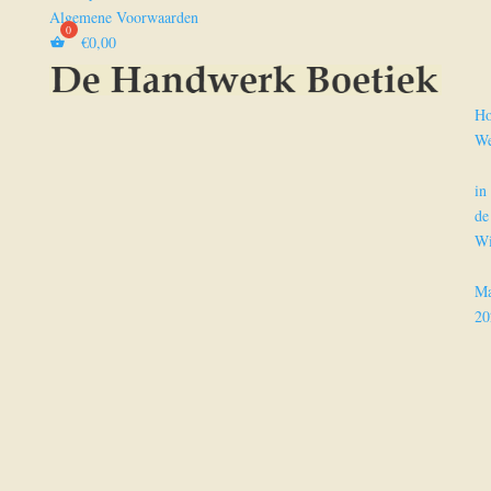
Algemene Voorwaarden
€
0,00
H
We
in
de
Wi
Ma
20