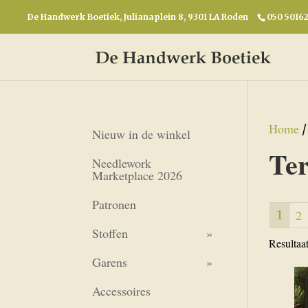
De Handwerk Boetiek, Julianaplein 8, 9301 LA Roden
050 5016
Home
Nieuw in de winkel
Te
Needlework
Marketplace 2026
Patronen
1
2
Stoffen
Resultaa
Garens
Accessoires