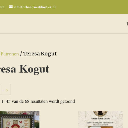
info@dehandwerkboetiek.nl
285
Patronen
/
/ Teresa Kogut
resa Kogut
→
Gesorteerd
t 1–45 van de 68 resultaten wordt getoond
op
nieuwste