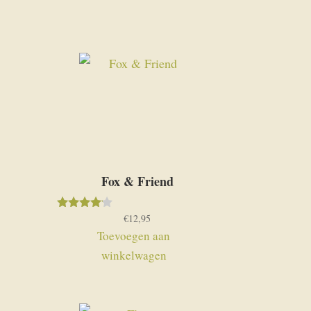
Fox & Friend
€
12,95
Gewaardeerd
4.00
Toevoegen aan
uit 5
winkelwagen