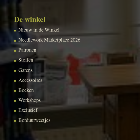
De winkel
Nieuw in de Winkel
Needlework Marketplace 2026
Patronen
Stoffen
Garens
Accessoires
Boeken
Workshops
Exclusief
Borduurweetjes