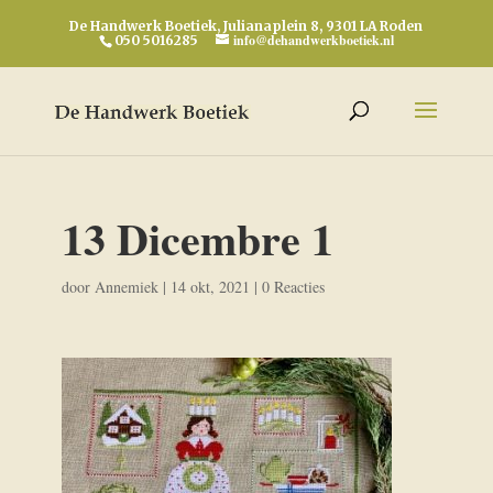
De Handwerk Boetiek, Julianaplein 8, 9301 LA Roden
info@dehandwerkboetiek.nl
050 5016285
13 Dicembre 1
door
Annemiek
|
14 okt, 2021
|
0 Reacties