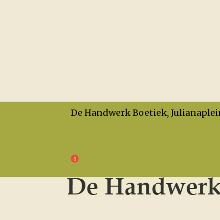
De Handwerk Boetiek, Julianaplei
Openingstijden
Privacy
Algemene Voorwaarden
€
0,00