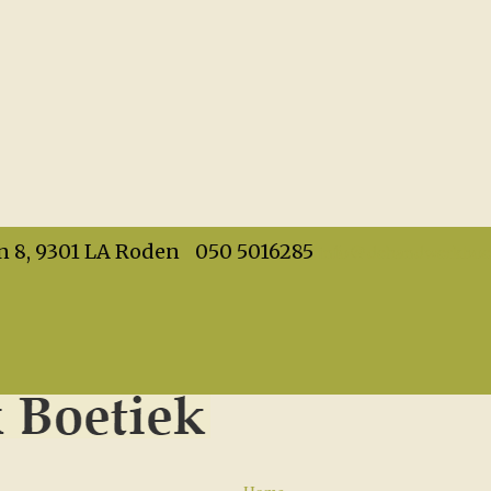
info@dehandwerkboet
n 8, 9301 LA Roden
050 5016285