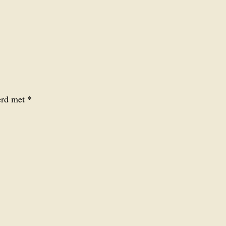
eerd met
*