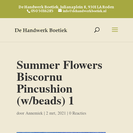
De Handwerk Boetiek, Julianaplein 8, 9301 LA Roden
info@dehandwerkboetiek.nl
050 5016285
Summer Flowers
Biscornu
Pincushion
(w/beads) 1
door
Annemiek
|
2 mrt, 2021
|
0 Reacties