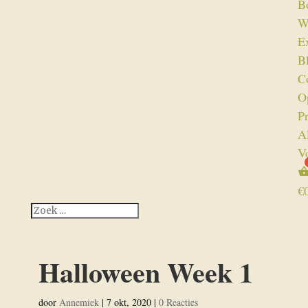
B
W
Ex
B
C
O
P
A
V
€
Halloween Week 1
door
Annemiek
|
7 okt, 2020
|
0 Reacties