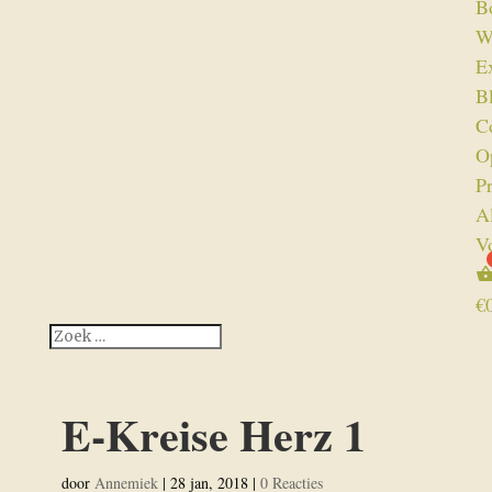
B
W
Ex
B
C
O
P
A
V
€
E-Kreise Herz 1
door
Annemiek
|
28 jan, 2018
|
0 Reacties