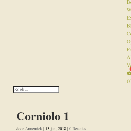
B
W
Ex
B
C
O
P
A
V
€
Corniolo 1
door
Annemiek
|
13 jan, 2018
|
0 Reacties