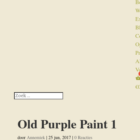
B
W
Ex
B
C
O
P
A
V
€
Old Purple Paint 1
door
Annemiek
|
25 jun, 2017
|
0 Reacties