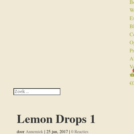
B
W
Ex
B
C
O
P
A
V
€
Lemon Drops 1
door
Annemiek
|
25 jun, 2017
|
0 Reacties