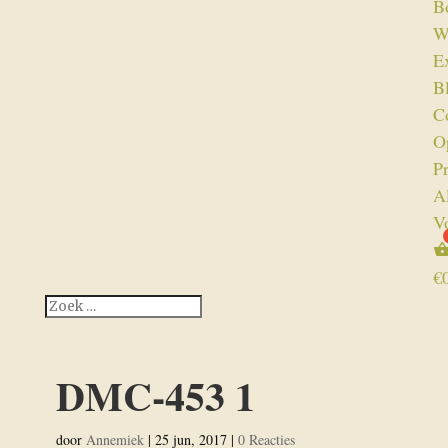
B
W
Ex
B
C
O
P
A
V
€
DMC-453 1
door
Annemiek
|
25 jun, 2017
|
0 Reacties