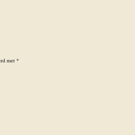
eerd met
*