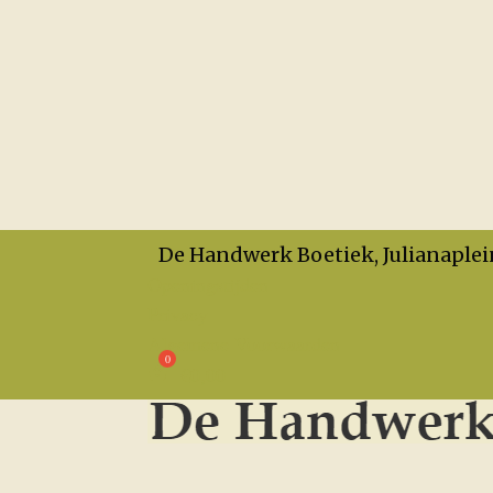
De Handwerk Boetiek, Julianaplei
Openingstijden
Privacy
Algemene Voorwaarden
€
0,00