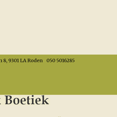
info@dehandwerkboet
n 8, 9301 LA Roden
050 5016285