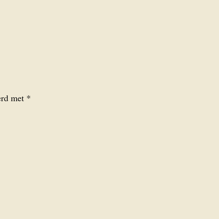
eerd met
*