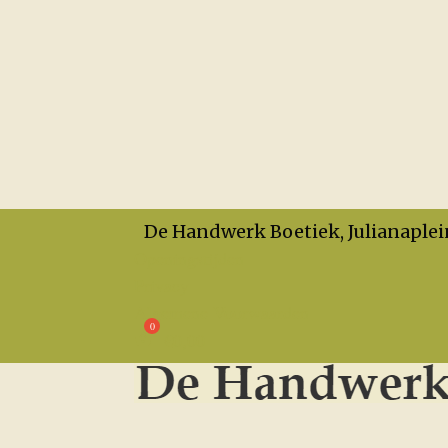
De Handwerk Boetiek, Julianaplei
Openingstijden
Privacy
Algemene Voorwaarden
€
0,00