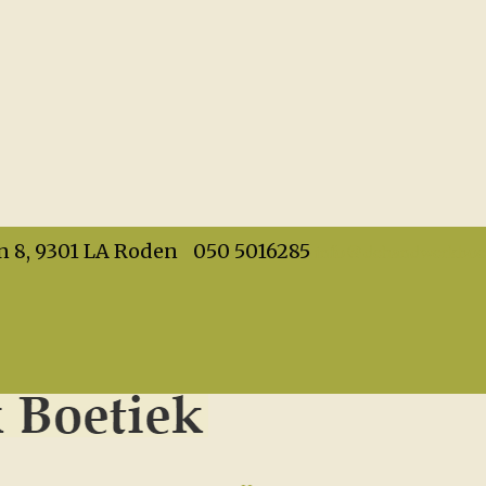
info@dehandwerkboet
n 8, 9301 LA Roden
050 5016285