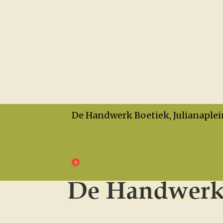
De Handwerk Boetiek, Julianaplei
Openingstijden
Privacy
Algemene Voorwaarden
€
0,00