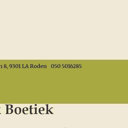
info@dehandwerkboet
n 8, 9301 LA Roden
050 5016285