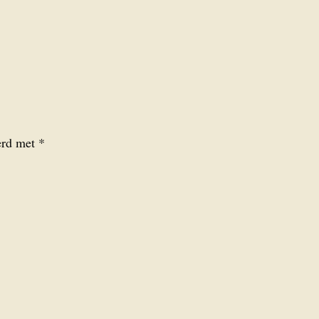
eerd met
*