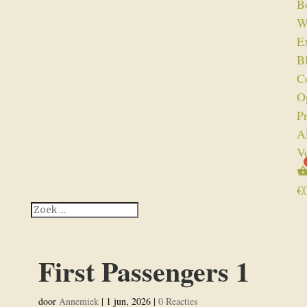
B
W
Ex
B
C
O
P
A
V
€
First Passengers 1
door
Annemiek
|
1 jun, 2026
|
0 Reacties