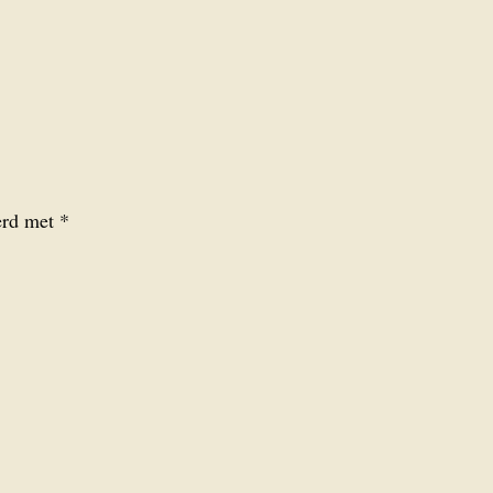
eerd met
*