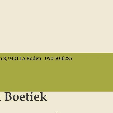
info@dehandwerkboet
n 8, 9301 LA Roden
050 5016285