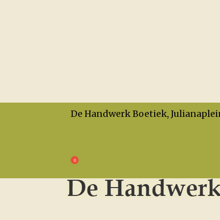
De Handwerk Boetiek, Julianaplei
Openingstijden
Privacy
Algemene Voorwaarden
€
0,00