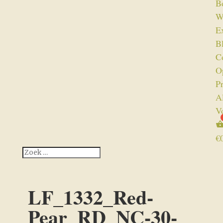
B
W
Ex
B
C
O
P
A
V
€
LF_1332_Red-
Pear_RD_NC-30-