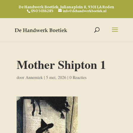
De Handwerk Boetiek, Julianaplein 8, 9301 LA Roden
info@dehandwerkboetiek.nl
050 5016285
Mother Shipton 1
door
Annemiek
|
5 mei, 2026
|
0 Reacties