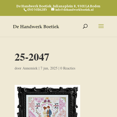
De Handwerk Boetiek, Julianaplein 8, 9301 LA Roden
info@dehandwerkboetiek.nl
050 5016285
25-2047
door
Annemiek
|
7 jun, 2025
|
0 Reacties