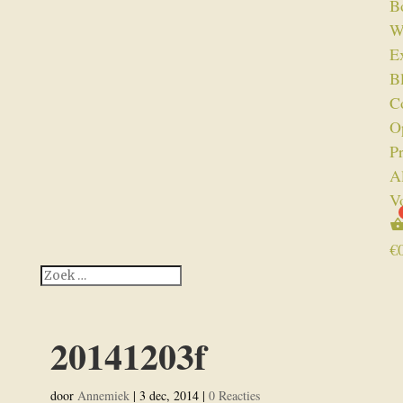
B
W
Ex
B
C
O
P
A
V
€
20141203f
door
Annemiek
|
3 dec, 2014
|
0 Reacties