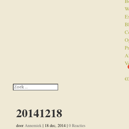
B
W
Ex
B
C
O
P
A
V
€
20141218
door
Annemiek
|
18 dec, 2014
|
0 Reacties