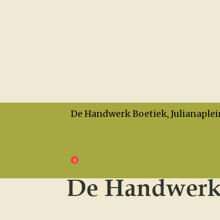
De Handwerk Boetiek, Julianaplei
Openingstijden
Privacy
Algemene Voorwaarden
€
0,00