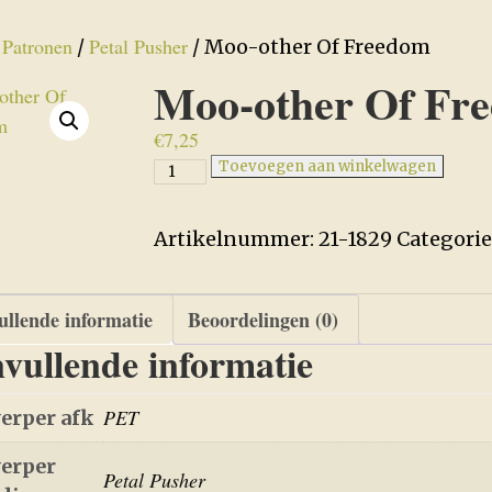
Patronen
Petal Pusher
/
/
/ Moo-other Of Freedom
Moo-other Of Fr
€
7,25
Moo-
Toevoegen aan winkelwagen
other
Of
Artikelnummer:
21-1829
Categorie
Freedom
aantal
llende informatie
Beoordelingen (0)
vullende informatie
PET
erper afk
erper
Petal Pusher