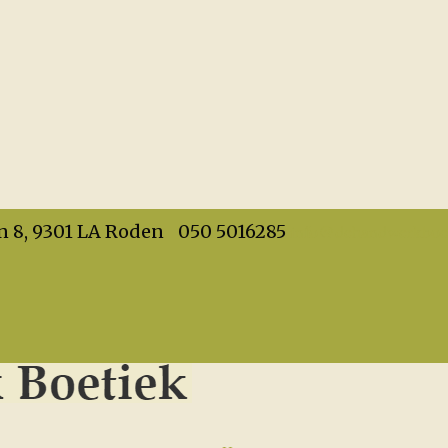
info@dehandwerkboet
n 8, 9301 LA Roden
050 5016285