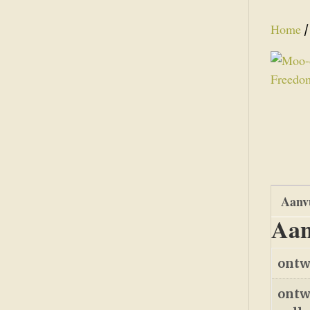
Home
Aanvu
Aan
ontw
ontw