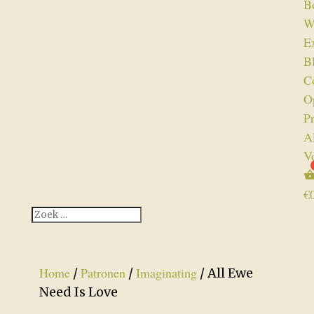
B
W
Ex
B
C
O
P
A
V
€
Home
Patronen
Imaginating
/
/
/ All Ewe
Need Is Love