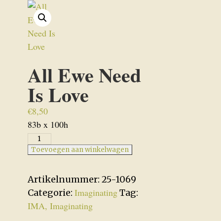
All Ewe Need
Is Love
€
8,50
83b x 100h
All
Ewe
Toevoegen aan winkelwagen
Need
Is
Artikelnummer:
25-1069
Love
Imaginating
Categorie:
Tag:
aantal
IMA, Imaginating