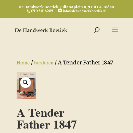
De Handwerk Boetiek, Julianaplein 8, 9301 LA Roden
info@dehandwerkboetiek.nl
050 5016285
Home
borduren
/
/ A Tender Father 1847
A Tender
Father 1847