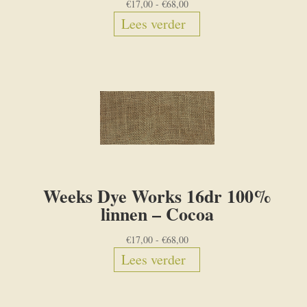
Prijsklasse:
€
17,00
-
€
68,00
de
€17,00
Lees verder
productpagin
tot
€68,00
Weeks Dye Works 16dr 100%
linnen – Cocoa
Prijsklasse:
€
17,00
-
€
68,00
€17,00
Lees verder
tot
€68,00