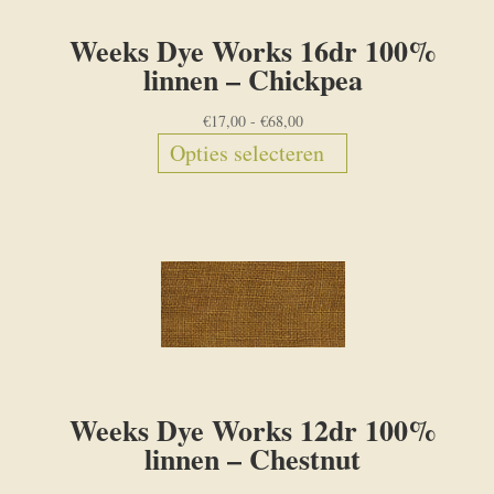
Weeks Dye Works 16dr 100%
linnen – Chickpea
Prijsklasse:
€
17,00
-
€
68,00
€17,00
Dit
Opties selecteren
tot
product
€68,00
heeft
meerdere
variaties.
Deze
optie
kan
gekozen
Weeks Dye Works 12dr 100%
worden
linnen – Chestnut
op