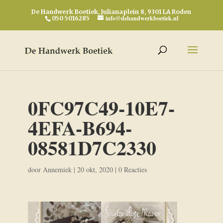
De Handwerk Boetiek, Julianaplein 8, 9301 LA Roden
info@dehandwerkboetiek.nl
050 5016285
0FC97C49-10E7-
4EFA-B694-
08581D7C2330
door
Annemiek
|
20 okt, 2020
|
0 Reacties