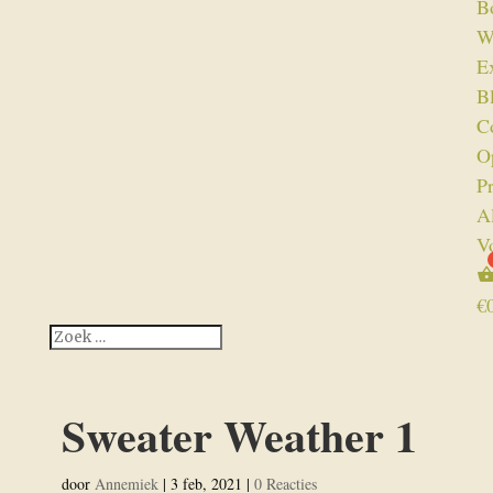
B
W
Ex
B
C
O
P
A
V
€
Sweater Weather 1
door
Annemiek
|
3 feb, 2021
|
0 Reacties