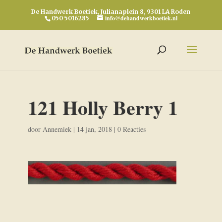
De Handwerk Boetiek, Julianaplein 8, 9301 LA Roden
info@dehandwerkboetiek.nl
050 5016285
121 Holly Berry 1
door
Annemiek
|
14 jan, 2018
|
0 Reacties