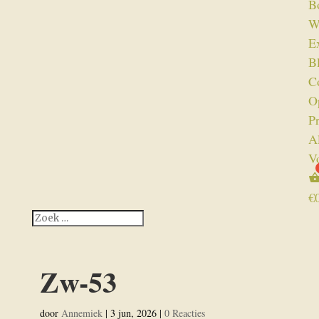
B
W
Ex
B
C
O
P
A
V
€
Zw-53
door
Annemiek
|
3 jun, 2026
|
0 Reacties