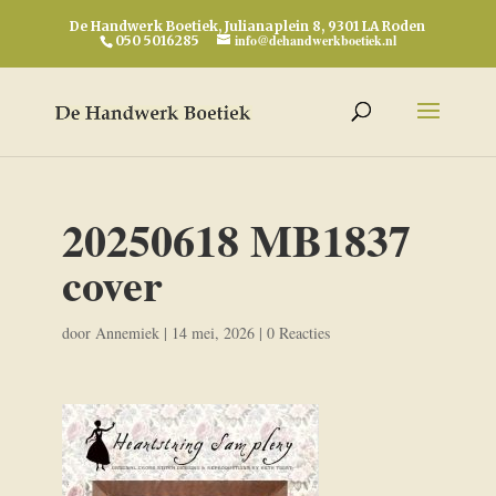
De Handwerk Boetiek, Julianaplein 8, 9301 LA Roden
info@dehandwerkboetiek.nl
050 5016285
20250618 MB1837
cover
door
Annemiek
|
14 mei, 2026
|
0 Reacties