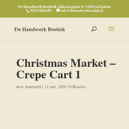
De Handwerk Boetiek, Julianaplein 8, 9301 LA Roden
info@dehandwerkboetiek.nl
050 5016285
Christmas Market –
Crepe Cart 1
door
Annemiek
|
11 mei, 2026
|
0 Reacties