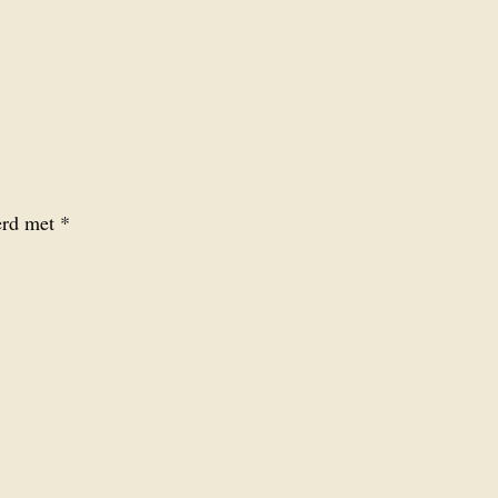
eerd met
*