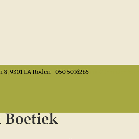
info@dehandwerkboet
n 8, 9301 LA Roden
050 5016285