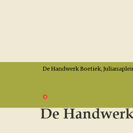
De Handwerk Boetiek, Julianaplei
Openingstijden
Privacy
Algemene Voorwaarden
€
0,00