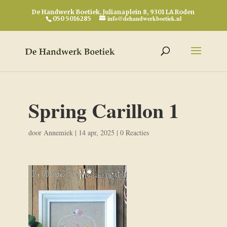
De Handwerk Boetiek, Julianaplein 8, 9301 LA Roden
info@dehandwerkboetiek.nl
050 5016285
Spring Carillon 1
door
Annemiek
|
14 apr, 2025
|
0 Reacties