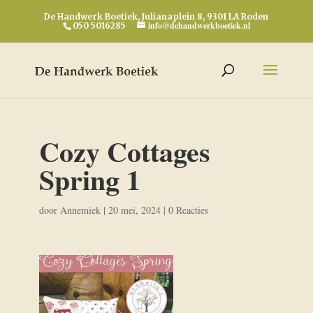
De Handwerk Boetiek, Julianaplein 8, 9301 LA Roden
info@dehandwerkboetiek.nl
050 5016285
Cozy Cottages
Spring 1
door
Annemiek
|
20 mei, 2024
|
0 Reacties