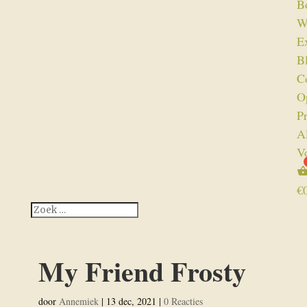
B
W
Ex
B
C
O
P
A
V
€
My Friend Frosty
door
Annemiek
|
13 dec, 2021
|
0 Reacties